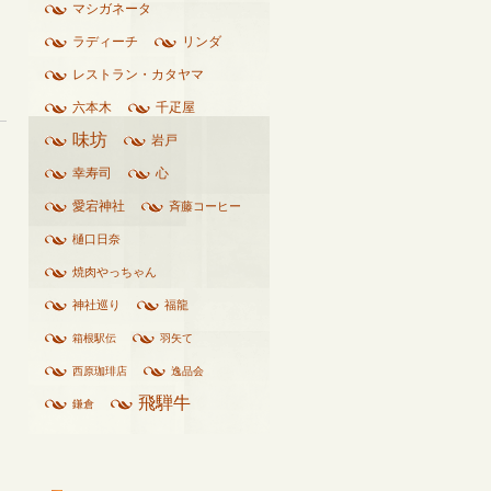
マシガネータ
ラディーチ
リンダ
レストラン・カタヤマ
六本木
千疋屋
味坊
岩戸
幸寿司
心
愛宕神社
斉藤コーヒー
樋口日奈
焼肉やっちゃん
神社巡り
福龍
箱根駅伝
羽矢て
西原珈琲店
逸品会
飛騨牛
鎌倉