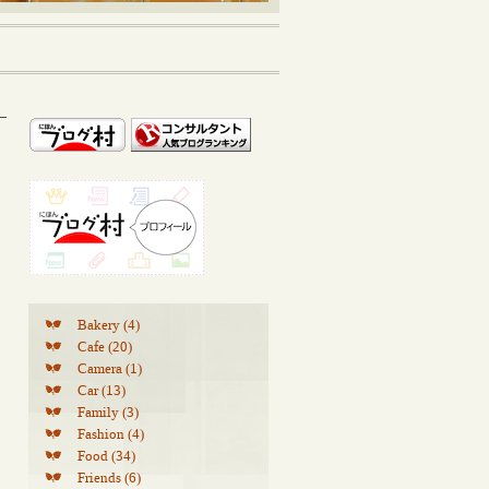
Bakery (4)
Cafe (20)
Camera (1)
Car (13)
Family (3)
Fashion (4)
Food (34)
Friends (6)