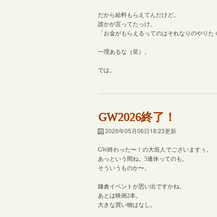
だから給料もらえてんだけど。
誰かが言ってたっけ。
「お金がもらえるってのはそれなりのやりた
一理あるな（笑）。
では。
GW2026終了！
2026年05月06日18:23更新
GW終わった〜！の大垣人でございますぅ。
あっという間ね。5連休ってのも。
そういうものか〜。
鎌倉イベントが思い出ですかね。
あとは映画2本。
大きな買い物はなし。