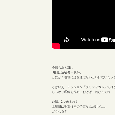
今週もあと2日。
明日は遠征モードか。
とにかく現場に足を運ばないといけないミッ
とはいえ、ミッション「クリティカル」では
しっかり理解を深めておけば、的なんでね。
台風。2つ来るの？
土曜日は千葉行きの予定なんだけど…。
どうなる？