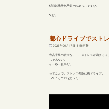
明日以降天気予報と睨めっこですな。
では。
都心ドライブでスト
2026年06月17日18:56更新
森高千里の歌やな。。。ストレスが溜まるぅ
しゃあない。
そーゆー仕事だ。
ってことで、ストレス発散に街ドライブ。
ってことでVlogどうぞ：