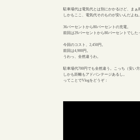
駐車場代は電気代とは別にかかるけど、まぁ雨
しかもここ、電気代そのものが安いんだよね
36パーセントから80パーセントの充電。
前回は29パーセントから80パーセントでした
今回のコスト、2,450円。
前回は4,900円。
うわっ、全然違うわ。
駐車場代700円でも全然違う。こっち（安い
しかも距離もアドバンテージあるし。
ってことでVlogをどうぞ：