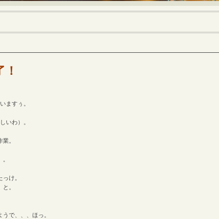
了！
ざいますぅ。
遠しいわ）。
作業。
）。
たっけ。
、と。
ようで、、、ほっ。