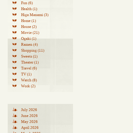
Fun (6)
Health (1)
Higa Manami (3)
Home (1)
House (2)
Movie (21)
Ogaki (1)
Ramen (4)
Shopping (11)
Sweets (1)
Theater (1)
Travel (6)
TV (1)
Watch (8)
Work (2)
July 2026
June 2026
May 2026
April 2026