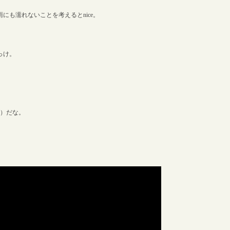
にも濡れないことを考えるとnice。
。
っけ。
方）だな。