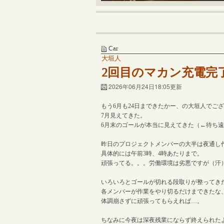
Car
大垣人
2回目のマカン充電完
2026年06月24日18:05更新
もう6月も24日まできたかー、の大垣人でご
7月見えてきた。
6月末のゴールが本当に見えてきた（←待ち
昨日のプロジェクトメンバーの大半は夜通し
具体的には午前3時、4時あたりまで。
頑張ってる。。。労働環境は劣悪ですが（汗
いろいろとゴールが切れる段取りが整ってき
各メンバーが作業をやり切るだけまできたな
体調崩さずに頑張ってもらえれば…。
ちなみに今夜は深夜残業にならず終えられた