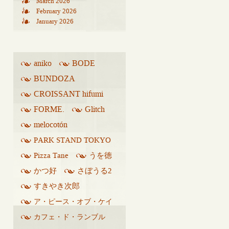
March 2026
February 2026
January 2026
aniko
BODE
BUNDOZA
CROISSANT hifumi
FORME.
Glitch
melocotón
PARK STAND TOKYO
Pizza Tane
うを徳
かつ好
さぼうる2
すきやき次郎
ア・ピース・オブ・ケイ
ク
カフェ・ド・ランブル