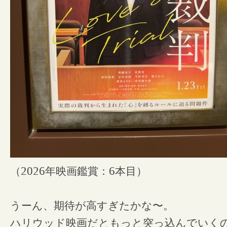
（
2026
年映画鑑賞：
6
本目）
うーん、期待が高すぎたかな〜。
ハリウッド映画だともっと突っ込んでいく