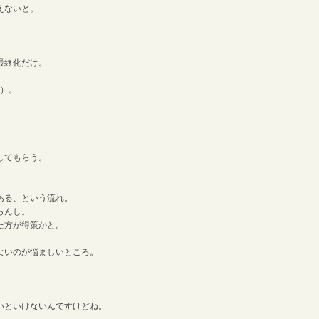
えないと。
。
最終化だけ。
。
い）。
してもらう。
ある、という流れ。
らんし。
た方が得策かと。
ないのが悩ましいところ。
いといけないんですけどね。