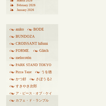
March 2026
February 2026
January 2026
aniko
BODE
BUNDOZA
CROISSANT hifumi
FORME.
Glitch
melocotón
PARK STAND TOKYO
Pizza Tane
うを徳
かつ好
さぼうる2
すきやき次郎
ア・ピース・オブ・ケイ
ク
カフェ・ド・ランブル