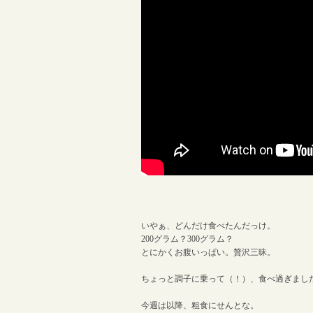
いやぁ、どんだけ食べたんだっけ。
200グラム？300グラム？
とにかくお腹いっぱい。贅沢三昧。
ちょっと調子に乗って（！）、食べ過ぎまし
今週は以降、粗食にせんとな。