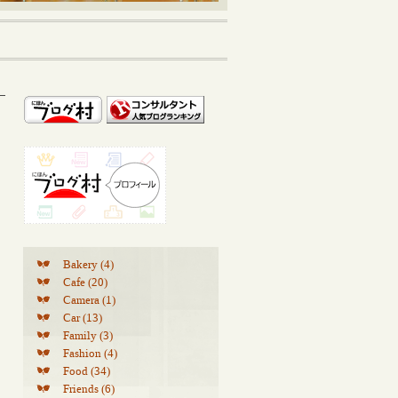
Bakery (4)
Cafe (20)
Camera (1)
Car (13)
Family (3)
Fashion (4)
Food (34)
Friends (6)