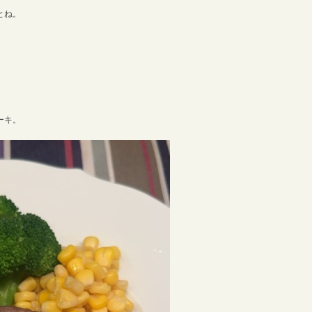
とね。
ーキ。