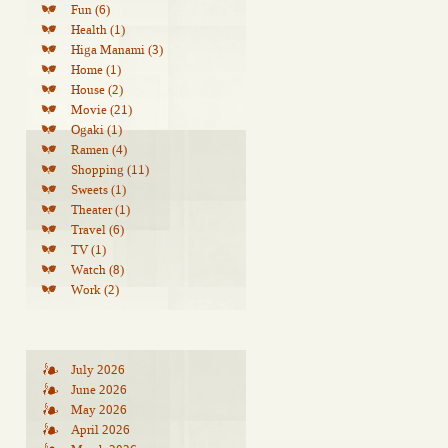
Fun (6)
Health (1)
Higa Manami (3)
Home (1)
House (2)
Movie (21)
Ogaki (1)
Ramen (4)
Shopping (11)
Sweets (1)
Theater (1)
Travel (6)
TV (1)
Watch (8)
Work (2)
July 2026
June 2026
May 2026
April 2026