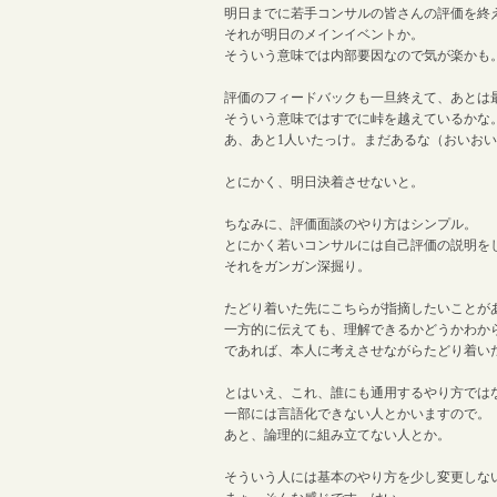
明日までに若手コンサルの皆さんの評価を終
それが明日のメインイベントか。
そういう意味では内部要因なので気が楽かも
評価のフィードバックも一旦終えて、あとは
そういう意味ではすでに峠を越えているかな
あ、あと1人いたっけ。まだあるな（おいお
とにかく、明日決着させないと。
ちなみに、評価面談のやり方はシンプル。
とにかく若いコンサルには自己評価の説明を
それをガンガン深掘り。
たどり着いた先にこちらが指摘したいことが
一方的に伝えても、理解できるかどうかわか
であれば、本人に考えさせながらたどり着い
とはいえ、これ、誰にも通用するやり方では
一部には言語化できない人とかいますので。
あと、論理的に組み立てない人とか。
そういう人には基本のやり方を少し変更しな