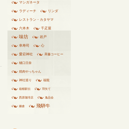
マシガネータ
ラディーチ
リンダ
レストラン・カタヤマ
六本木
千疋屋
味坊
岩戸
幸寿司
心
愛宕神社
斉藤コーヒー
樋口日奈
焼肉やっちゃん
神社巡り
福龍
箱根駅伝
羽矢て
西原珈琲店
逸品会
飛騨牛
鎌倉