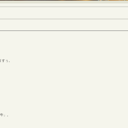
ますぅ。
騨牛」。
。