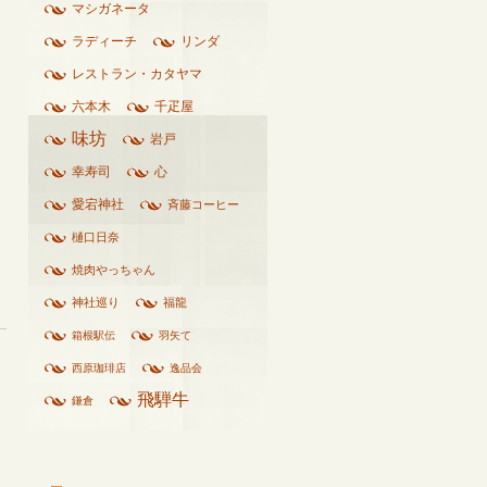
マシガネータ
ラディーチ
リンダ
レストラン・カタヤマ
六本木
千疋屋
味坊
岩戸
幸寿司
心
愛宕神社
斉藤コーヒー
樋口日奈
焼肉やっちゃん
神社巡り
福龍
箱根駅伝
羽矢て
西原珈琲店
逸品会
飛騨牛
鎌倉