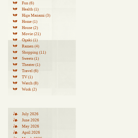
Fun (6)
Health (1)
Higa Manami (3)
Home (1)
House (2)
Movie (21)
Ogaki (1)
Ramen (4)
Shopping (11)
Sweets (1)
Theater (1)
Travel (6)
TV (1)
Watch (8)
Work (2)
July 2026
June 2026
May 2026
April 2026