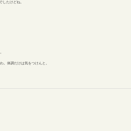
けでしたけどね。
ね。
すわ。体調だけは気をつけんと。