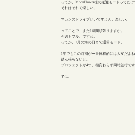
ってか、MoonFlower様の送迎モードってだ
それはそれで楽しい。
マカンのドライブいいですよん。楽しい。
ってことで、また1週間頑張りますか。
今週もフル、ですね。
ってか、7月の海の日まで通常モード。
1年でもこの時期が一番日程的には大変だよ
踏ん張らないと。
プロジェクトが4つ、相変わらず同時並行で
では。