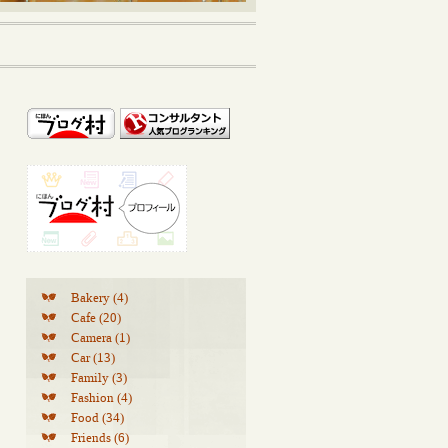
Bakery (4)
Cafe (20)
Camera (1)
Car (13)
Family (3)
Fashion (4)
Food (34)
Friends (6)