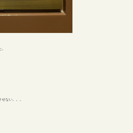
た。
させない。。。