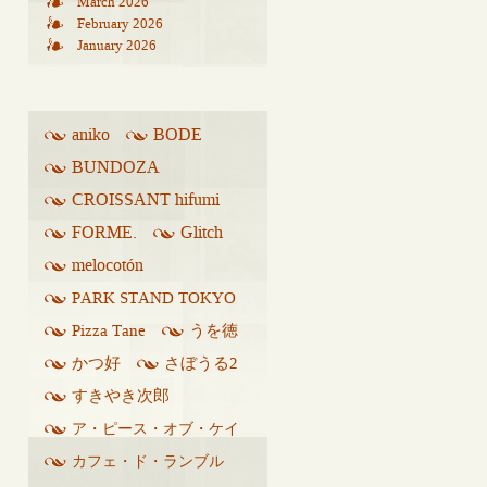
March 2026
February 2026
January 2026
aniko
BODE
BUNDOZA
CROISSANT hifumi
FORME.
Glitch
melocotón
PARK STAND TOKYO
Pizza Tane
うを徳
かつ好
さぼうる2
すきやき次郎
ア・ピース・オブ・ケイ
ク
カフェ・ド・ランブル