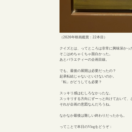
（
2026
年映画鑑賞：
22
本目）
クイズとは、ってところは非常に興味深かっ
そこはめちゃくちゃ面白かった。
あとバラエティーの企画目線。
でも、最後の展開は必要だったの？
起承転結じゃないといけないのか。
「転」がどうしても必要？
スッキリ感はむしろなかったな。
スッキリする方向にずーっと向けておいて、
それが企画の意図なんだろうね。
なかなか最後は難しい終わりだったかも。
ってことで本日のVlogをどうぞ：