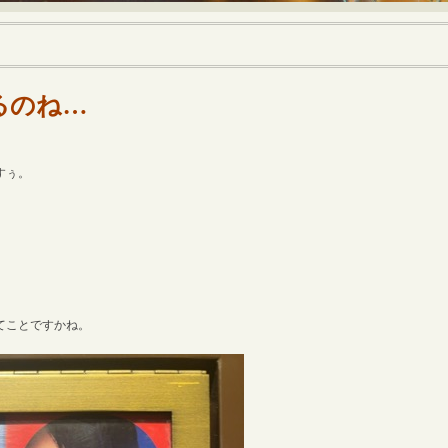
るのね…
すぅ。
てことですかね。