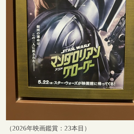
（
2026
年映画鑑賞：
23
本目）