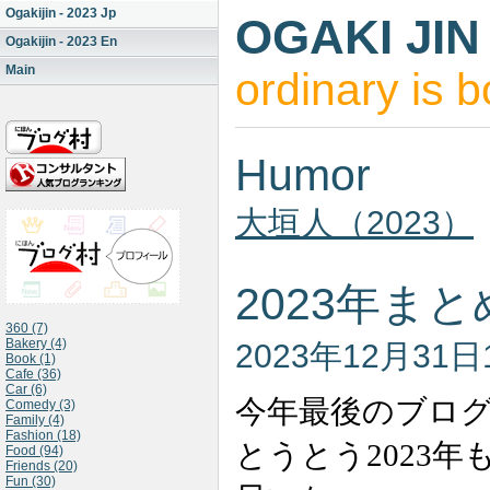
Ogakijin - 2023 Jp
OGAKI JIN
Ogakijin - 2023 En
Main
ordinary is b
Humor
大垣人（2023）
2023年ま
360 (7)
Bakery (4)
2023年12月31日
Book (1)
Cafe (36)
Car (6)
今年最後のブロ
Comedy (3)
Family (4)
Fashion (18)
とうとう2023
Food (94)
Friends (20)
Fun (30)