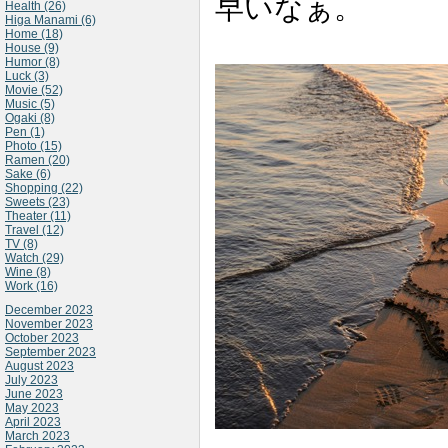
早いなぁ。
Health (26)
Higa Manami (6)
Home (18)
House (9)
Humor (8)
Luck (3)
Movie (52)
Music (5)
Ogaki (8)
Pen (1)
Photo (15)
Ramen (20)
Sake (6)
Shopping (22)
Sweets (23)
Theater (11)
Travel (12)
TV (8)
Watch (29)
Wine (8)
Work (16)
December 2023
November 2023
October 2023
September 2023
August 2023
July 2023
June 2023
May 2023
April 2023
March 2023