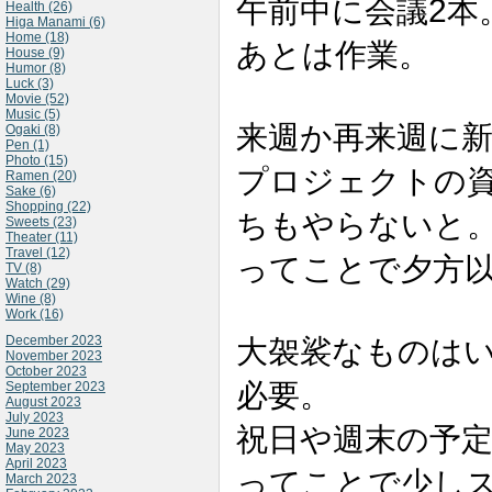
2
午前中に会議
本
Health (26)
Higa Manami (6)
Home (18)
あとは作業。
House (9)
Humor (8)
Luck (3)
Movie (52)
Music (5)
来週か再来週に
Ogaki (8)
Pen (1)
Photo (15)
プロジェクトの
Ramen (20)
Sake (6)
Shopping (22)
ちもやらないと
Sweets (23)
Theater (11)
Travel (12)
ってことで夕方
TV (8)
Watch (29)
Wine (8)
Work (16)
December 2023
大袈裟なものは
November 2023
October 2023
必要。
September 2023
August 2023
July 2023
祝日や週末の予
June 2023
May 2023
April 2023
ってことで少し
March 2023