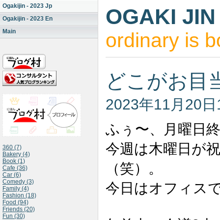
Ogakijin - 2023 Jp
OGAKI JIN
Ogakijin - 2023 En
Main
ordinary is b
どこがお目
2023年11月20日
ふぅ〜、月曜日
今週は木曜日が
360 (7)
Bakery (4)
Book (1)
（笑）。
Cafe (36)
Car (6)
Comedy (3)
今日はオフィス
Family (4)
Fashion (18)
Food (94)
Friends (20)
Fun (30)