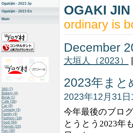
Ogakijin - 2023 Jp
OGAKI JIN
Ogakijin - 2023 En
Main
ordinary is b
December 2
大垣人（2023）
2023年ま
360 (7)
Bakery (4)
2023年12月31日
Book (1)
Cafe (36)
Car (6)
今年最後のブロ
Comedy (3)
Family (4)
Fashion (18)
とうとう2023
Food (94)
Friends (20)
Fun (30)