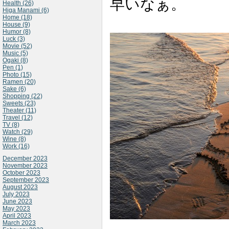
早いなぁ。
Health (26)
Higa Manami (6)
Home (18)
House (9)
Humor (8)
Luck (3)
Movie (52)
Music (5)
Ogaki (8)
Pen (1)
Photo (15)
Ramen (20)
Sake (6)
Shopping (22)
Sweets (23)
Theater (11)
Travel (12)
TV (8)
Watch (29)
Wine (8)
Work (16)
December 2023
November 2023
October 2023
September 2023
August 2023
July 2023
June 2023
May 2023
April 2023
March 2023