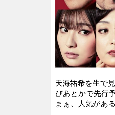
天海祐希を生で
ぴあとかで先行
まぁ、人気があ