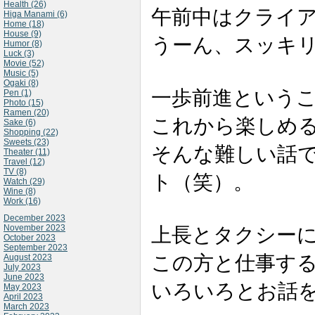
Health (26)
午前中はクライ
Higa Manami (6)
Home (18)
House (9)
うーん、スッキ
Humor (8)
Luck (3)
Movie (52)
Music (5)
Ogaki (8)
一歩前進という
Pen (1)
Photo (15)
Ramen (20)
これから楽しめ
Sake (6)
Shopping (22)
Sweets (23)
そんな難しい話
Theater (11)
Travel (12)
TV (8)
ト（笑）。
Watch (29)
Wine (8)
Work (16)
December 2023
November 2023
上長とタクシー
October 2023
September 2023
この方と仕事す
August 2023
July 2023
June 2023
いろいろとお話
May 2023
April 2023
March 2023