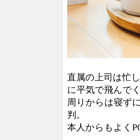
直属の上司は忙
に平気で飛んで
周りからは寝ず
判。
本人からもよくP