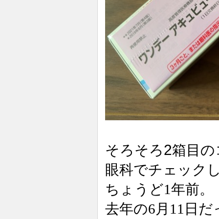
2
そろそろ
箱目の
眼科でチェック
ちょうど1年前。
去年の6月11日