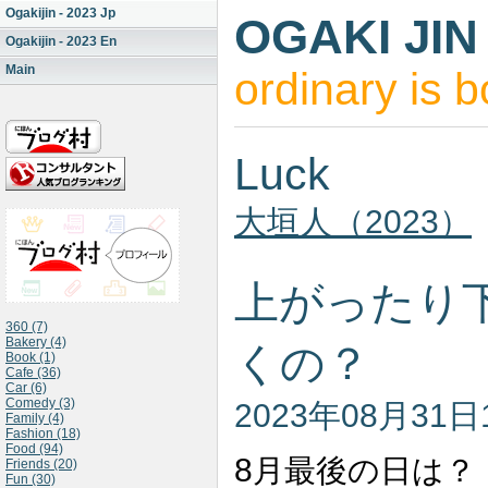
Ogakijin - 2023 Jp
OGAKI JIN
Ogakijin - 2023 En
Main
ordinary is b
Luck
大垣人（2023）
上がったり
360 (7)
Bakery (4)
くの？
Book (1)
Cafe (36)
Car (6)
Comedy (3)
2023年08月31日
Family (4)
Fashion (18)
Food (94)
8
月最後の日は？
Friends (20)
Fun (30)