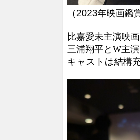
2023
（
年映画鑑
比嘉愛未主演映画
三浦翔平とW主演
キャストは結構