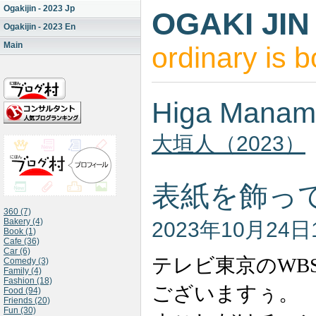
Ogakijin - 2023 Jp
OGAKI JIN
Ogakijin - 2023 En
Main
ordinary is b
Higa Manam
大垣人（2023）
表紙を飾っ
360 (7)
Bakery (4)
2023年10月24日
Book (1)
Cafe (36)
Car (6)
テレビ東京のWB
Comedy (3)
Family (4)
Fashion (18)
ございますぅ。
Food (94)
Friends (20)
Fun (30)