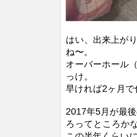
はい、出来上が
ね〜。
オーバーホール（
っけ。
2
早ければ
ヶ月で
2017
5
年
月が最後
ろってところか
この半年くらいに