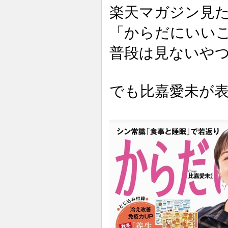
楽天マガジン見
「からだにいい
普段は見ないや
でも比嘉愛未が