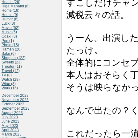
すこしだけチャ
Health (26)
Higa Manami (6)
Home (18)
減税云々の話。
House (9)
Humor (8)
Luck (3)
Movie (52)
Music (5)
うーん、出演し
Ogaki (8)
Pen (1)
Photo (15)
たっけ。
Ramen (20)
Sake (6)
Shopping (22)
全体的にコンセ
Sweets (23)
Theater (11)
Travel (12)
本人はおそらく
TV (8)
Watch (29)
Wine (8)
そうは映らなか
Work (16)
December 2023
November 2023
October 2023
なんで出たの？
September 2023
August 2023
July 2023
June 2023
May 2023
April 2023
これだったら一
March 2023