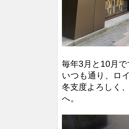
3
10
毎年
月と
月で
いつも通り、ロ
冬支度よろしく
へ。