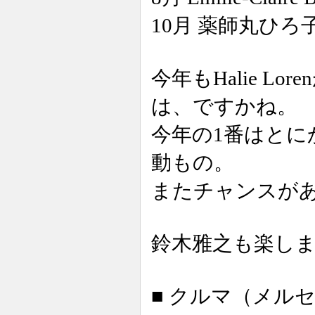
10月 薬師丸ひろ子 C
今年もHalie 
は、ですかね。
今年の1番はとに
動もの。
またチャンスが
鈴木雅之も楽し
■ クルマ（メル