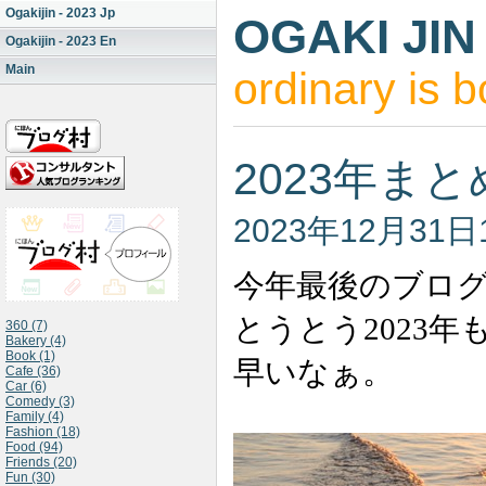
Ogakijin - 2023 Jp
OGAKI JIN
Ogakijin - 2023 En
Main
ordinary is b
2023年ま
2023年12月31日
今年最後のブロ
とうとう2023
360 (7)
Bakery (4)
Book (1)
早いなぁ。
Cafe (36)
Car (6)
Comedy (3)
Family (4)
Fashion (18)
Food (94)
Friends (20)
Fun (30)