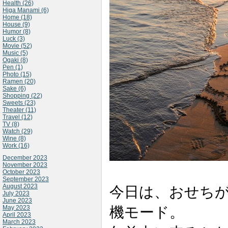
Health (26)
Higa Manami (6)
Home (18)
House (9)
Humor (8)
Luck (3)
Movie (52)
Music (5)
Ogaki (8)
Pen (1)
Photo (15)
Ramen (20)
Sake (6)
Shopping (22)
Sweets (23)
Theater (11)
Travel (12)
TV (8)
Watch (29)
Wine (8)
Work (16)
December 2023
November 2023
October 2023
September 2023
August 2023
今日は、おせち
July 2023
June 2023
機モード。
May 2023
April 2023
March 2023