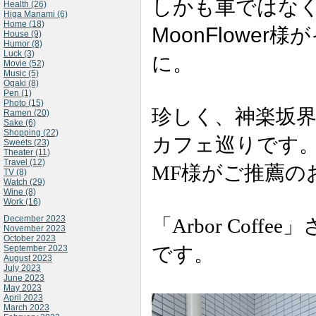
しかも車ではな
Health (26)
Higa Manami (6)
Home (18)
MoonFlower
様が
House (9)
Humor (8)
Luck (3)
に。
Movie (52)
Music (5)
Ogaki (8)
Pen (1)
Photo (15)
珍しく、神楽坂
Ramen (20)
Sake (6)
Shopping (22)
カフェ巡りです
Sweets (23)
Theater (11)
Travel (12)
MF様がご推薦の
TV (8)
Watch (29)
Wine (8)
Work (16)
December 2023
「Arbor Cof
November 2023
October 2023
です。
September 2023
August 2023
July 2023
June 2023
May 2023
April 2023
March 2023