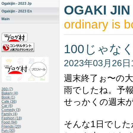
Ogakijin - 2023 Jp
OGAKI JIN
Ogakijin - 2023 En
Main
ordinary is b
100じゃな
2023年03月26日
週末終了ぉ〜の
雨でしたね。予
360 (7)
Bakery (4)
Book (1)
せっかくの週末
Cafe (36)
Car (6)
Comedy (3)
Family (4)
Fashion (18)
1
そんな
日でした
Food (94)
Friends (20)
Fun (30)