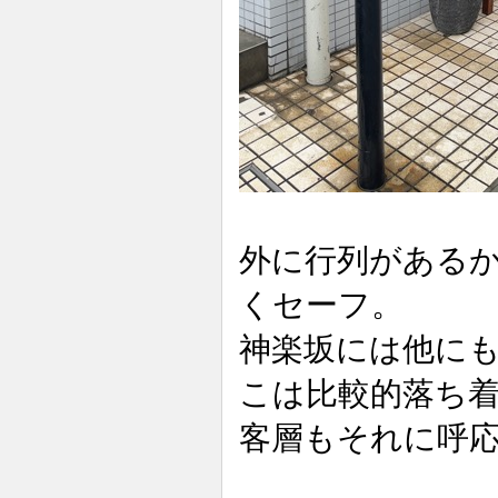
外に行列がある
くセーフ。
神楽坂には他に
こは比較的落ち
客層もそれに呼