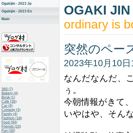
Ogakijin - 2023 Jp
OGAKI JIN
Ogakijin - 2023 En
Main
ordinary is b
突然のペー
2023年10月10日
なんだなんだ、
ぅ。
360 (7)
Bakery (4)
Book (1)
今朝情報がきて
Cafe (36)
Car (6)
Comedy (3)
いやはや、そん
Family (4)
Fashion (18)
Food (94)
Friends (20)
Fun (30)