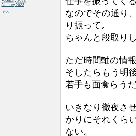
仕事を振ってく
February 2023
January 2023
なのでその通り
RSS
り振って。
ちゃんと段取り
ただ時間軸の情
そしたらもう明
若手も面食らう
いきなり徹夜さ
かりにそれくら
ない。