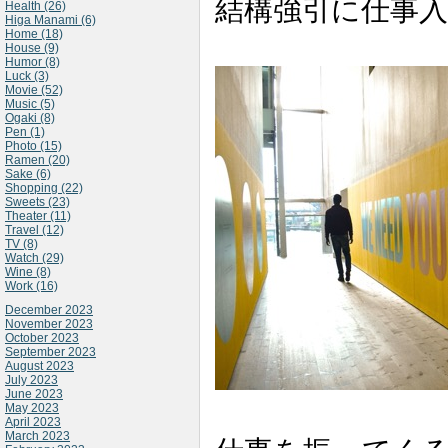
結構強引に仕事
Health (26)
Higa Manami (6)
Home (18)
House (9)
Humor (8)
Luck (3)
Movie (52)
Music (5)
Ogaki (8)
Pen (1)
Photo (15)
Ramen (20)
Sake (6)
Shopping (22)
Sweets (23)
Theater (11)
Travel (12)
TV (8)
Watch (29)
Wine (8)
Work (16)
December 2023
November 2023
October 2023
September 2023
August 2023
July 2023
June 2023
May 2023
April 2023
March 2023