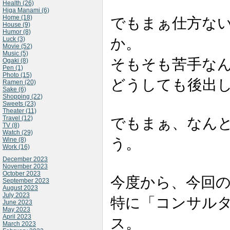
Health (26)
Higa Manami (6)
Home (18)
でもまぁ仕方な
House (9)
Humor (8)
か。
Luck (3)
Movie (52)
Music (5)
そもそも苦手な
Ogaki (8)
Pen (1)
Photo (15)
どうしても後出
Ramen (20)
Sake (6)
Shopping (22)
Sweets (23)
Theater (11)
Travel (12)
でもまぁ、なん
TV (8)
Watch (29)
う。
Wine (8)
Work (16)
December 2023
November 2023
October 2023
今度から、今回
September 2023
August 2023
July 2023
特に「コンサル
June 2023
May 2023
April 2023
ス。
March 2023