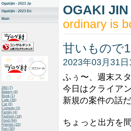
Ogakijin - 2023 Jp
OGAKI JIN
Ogakijin - 2023 En
Main
ordinary is b
甘いもので
2023年03月31日
ふぅ〜、週末ス
今日はクライア
360 (7)
Bakery (4)
Book (1)
新規の案件の話
Cafe (36)
Car (6)
Comedy (3)
Family (4)
Fashion (18)
ちょっと出方を
Food (94)
Friends (20)
Fun (30)