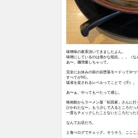
味噌味の家系頂いてきましたよん。
味噌にしているのは僅かな抵抗。。。（な
あ〜、麺増量しちゃって。
完全にお休みの前の自堕落モードってやつ
すべてがNG。
猛省を促されるレベルってことで（汗）。
あ〜ぁ、やってもーたって感じ。
映画館からラーメン屋「松田家」さんに行
ひかれたな〜。もう少しで入るところだっ
一度もチェックしたことないところだった
なんてお店だろ。
と食べログでチェック。そうそう、こここ