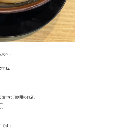
んの？）
ですね。
く途中に刀削麺のお店。
た。
し。
こです：