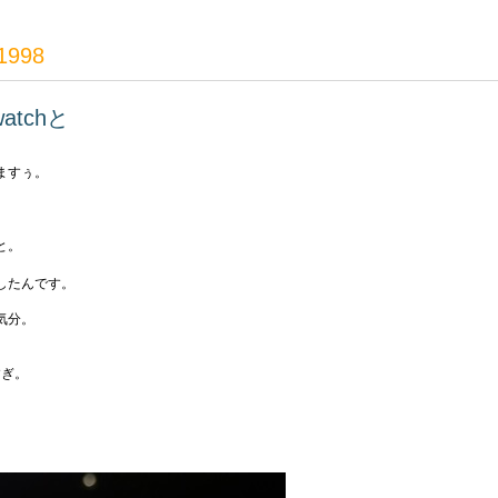
 1998
tchと
ますぅ。
と。
したんです。
気分。
すぎ。
。