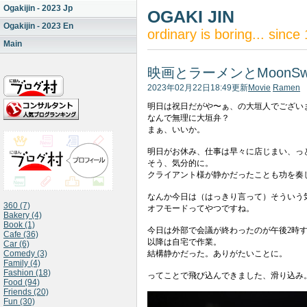
Ogakijin - 2023 Jp
OGAKI JIN
Ogakijin - 2023 En
ordinary is boring... since
Main
映画とラーメンとMoonSwa
2023年02月22日18:49更新
Movie
Ramen
明日は祝日だがや〜ぁ、の大垣人でござい
なんで無理に大垣弁？
まぁ、いいか。
明日がお休み、仕事は早々に店じまい、っ
そう、気分的に。
クライアント様が静かだったことも功を奏
なんか今日は（はっきり言って）そういう
360 (7)
オフモードってやつですね。
Bakery (4)
Book (1)
今日は外部で会議が終わったのが午後2時
Cafe (36)
以降は自宅で作業。
Car (6)
結構静かだった。ありがたいことに。
Comedy (3)
Family (4)
Fashion (18)
ってことで飛び込んできました、滑り込み
Food (94)
Friends (20)
Fun (30)