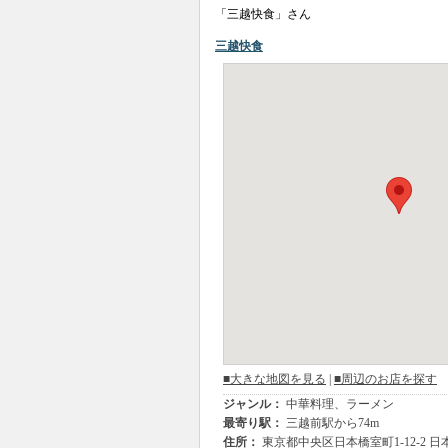
「三越快食」さん
三越快食