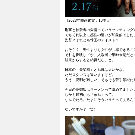
（
2023
年映画鑑賞：
10
本目）
刑事と被疑者の愛情っていうセッティング
でもそれ以上に感性の違いが印象的でした
監督？それとも韓国のテイスト？
おそらく、男性よりも女性が共感できるこ
それを反映してか、入場者で単独来場だと
結果からすると納得だな、と。
日本の「失楽園」と系統は近いかな。
ただスタンスは違いますけど。。。
うう、説明が難しい。そもそも苦手領域だ
今日の晩御飯はラーメンって決めてました
しかも最初から「家系」って。
なんでだろ。たまにそういうのってあるん
ないですか？（笑）