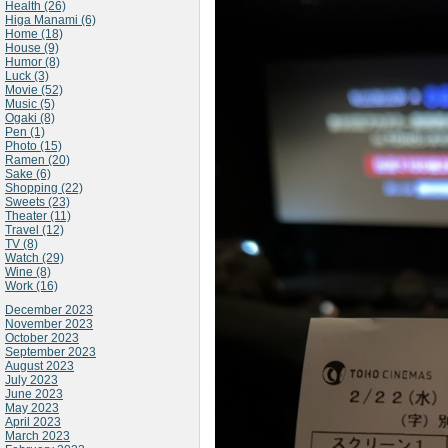
Health (26)
Higa Manami (6)
Home (18)
House (9)
Humor (8)
Luck (3)
Movie (52)
Music (5)
Ogaki (8)
Pen (1)
Photo (15)
Ramen (20)
Sake (6)
Shopping (22)
Sweets (23)
Theater (11)
Travel (12)
TV (8)
Watch (29)
Wine (8)
Work (16)
December 2023
November 2023
October 2023
September 2023
August 2023
July 2023
June 2023
May 2023
April 2023
March 2023