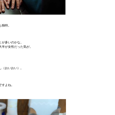
も独特。
。
とが多いのかな。
大半が女性だった気が。
し（おいおい）。
。
ですよね。