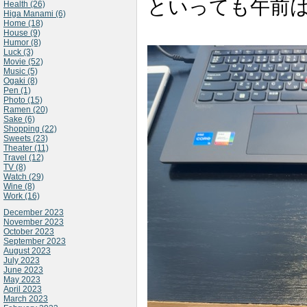
といっても午前
Health (26)
Higa Manami (6)
Home (18)
House (9)
Humor (8)
Luck (3)
Movie (52)
Music (5)
Ogaki (8)
Pen (1)
Photo (15)
Ramen (20)
Sake (6)
Shopping (22)
Sweets (23)
Theater (11)
Travel (12)
TV (8)
Watch (29)
Wine (8)
Work (16)
December 2023
November 2023
October 2023
September 2023
August 2023
July 2023
June 2023
May 2023
April 2023
March 2023