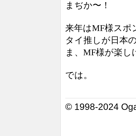
まぢか〜！
来年はMF様スポ
タイ推しが日本
ま、MF様が楽し
では。
© 1998-2024 Oga