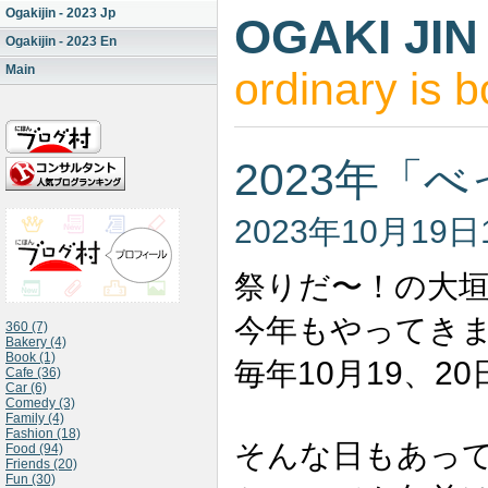
Ogakijin - 2023 Jp
OGAKI JIN
Ogakijin - 2023 En
Main
ordinary is b
2023年「
2023年10月19日
祭りだ〜！の大
今年もやってき
360 (7)
Bakery (4)
Book (1)
10
19
20
毎年
月
、
Cafe (36)
Car (6)
Comedy (3)
Family (4)
Fashion (18)
そんな日もあっ
Food (94)
Friends (20)
Fun (30)