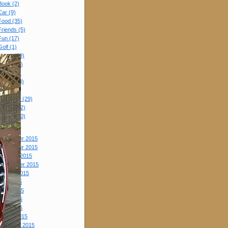
Book (2)
Car (9)
Food (35)
Friends (5)
Fun (17)
Golf (1)
Home (29)
House (2)
Movie (9)
Photo (18)
Sake (1)
Shopping (29)
Travel (22)
Watch (30)
Work (9)
December 2015
November 2015
October 2015
September 2015
August 2015
July 2015
June 2015
May 2015
April 2015
March 2015
February 2015