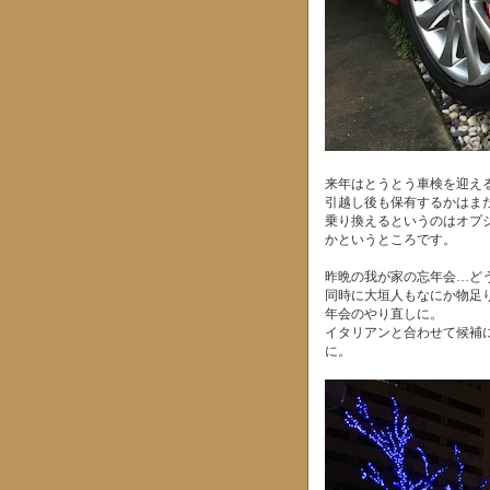
来年はとうとう車検を迎え
引越し後も保有するかはま
乗り換えるというのはオプ
かというところです。
昨晩の我が家の忘年会…ど
同時に大垣人もなにか物足
年会のやり直しに。
イタリアンと合わせて候補に
に。