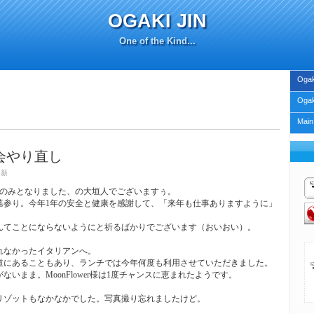
OGAKI JIN
One of the Kind...
Ogak
Ogak
Main
会やり直し
更新
残すのみとなりました、の大垣人でございますぅ。
墓参り。今年1年の安全と健康を感謝して、「来年も仕事ありますように」
んてことにならないようにと祈るばかりでございます（おいおい）。
れなかったイタリアンへ。
道にあることもあり、ランチでは今年何度も利用させていただきました。
いまま。MoonFlower様は1度チャンスに恵まれたようです。
リゾットもなかなかでした。写真撮り忘れましたけど。