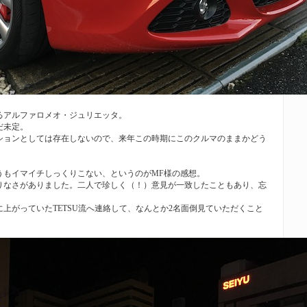
R
るアルファロメオ・ジュリエッタ。
だ未定。
ションとしては存在しないので、来年この時期にこのクルマのままかどう
うもイマイチしっくりこない、というのがMF様の感想。
りなさがありました。二人で珍しく（！）意見が一致したこともあり、忘
上がっていたTETSU流へ連絡して、なんとか2名面倒見ていただくこと