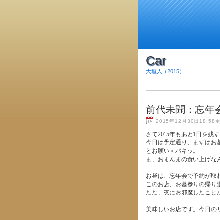
Car
大垣人（2015）
前代未聞：忘年
2015年12月30日18:58
さて2015年もあと1日を
今日は予定通り、まずはお
とお願い＜バキッ。
ま、おまんまの食い上げな
お昼は、忘年会で予約が取
このお店、お墓参りの帰り
ただ、夜にお邪魔したことがな
美味しいお店です。今日の