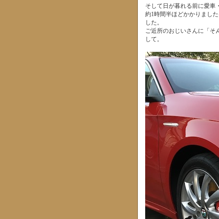
そして日が暮れる前に愛車
約1時間半ほどかかりまし
した。
ご近所のおじいさんに「そ
して。