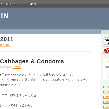
in - 2011 En
Main
IN
2011
er 2011
abbages & Condoms
Category
Travel
終了ぉ〜といったところです、の大垣人でございますぅ。
しく、午後はすこし暑い感じ。でもすこぶる過ごしやすいですよ〜。
るのはオススメでふ。
Food
Frie
る？タイ語できませんけどぉ〜。
Golf
Hom
ろへいっての打ち合わせ。
Hum