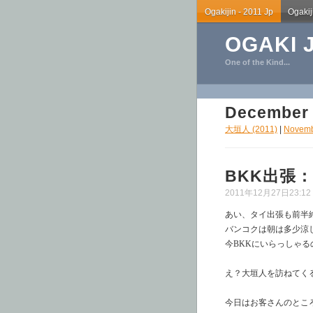
Ogakijin - 2011 Jp
Ogakij
OGAKI J
One of the Kind...
December 
大垣人 (2011)
|
Novemb
BKK出張：C
2011年12月27日23:12 
あい、タイ出張も前半
バンコクは朝は多少涼
今BKKにいらっしゃ
え？大垣人を訪ねてく
今日はお客さんのとこ