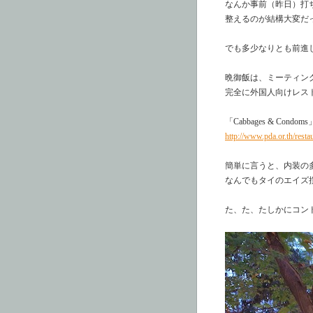
なんか事前（昨日）打
整えるのが結構大変だ
でも多少なりとも前進
晩御飯は、ミーティン
完全に外国人向けレス
「Cabbages & C
http://www.pda.or.th/restau
簡単に言うと、内装の
なんでもタイのエイズ
た、た、たしかにコン