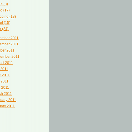
e (8)
o (17)
ping (18)
el (15)
 (24)
ember 2011
ember 2011
ober 2011
tember 2011
ust 2011
 2011
e 2011
 2011
l 2011
ch 2011
ruary 2011
uary 2011