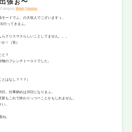
出張ぉ〜
Category
Work
|
Humor
張モードでふ、の大垣人でございますぅ。
KK行ってきまふ。
んらクリスマスらしいことしてません。。。
いか！（笑）
ごと？
好物のフレンチトーストでした。
ことはなし？？？）
0日。仕事納めは30日になりまふ。
更新もこれで終わりっつーことかもしれません。
さい。
途ね。