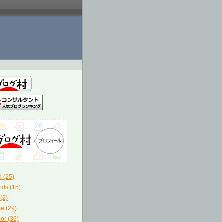
 (25)
nds (15)
 (2)
e (29)
or (39)