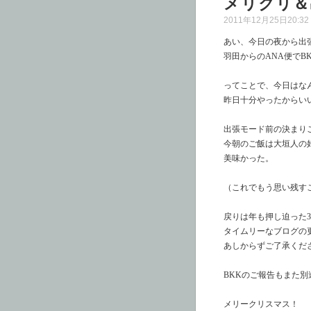
メリクリ＆
2011年12月25日20:32 
あい、今日の夜から出
羽田からのANA便でB
ってことで、今日はな
昨日十分やったからい
出張モード前の決まり
今朝のご飯は大垣人の
美味かった。
（これでもう思い残す
戻りは年も押し迫った3
タイムリーなブログの
あしからずご了承くだ
BKKのご報告もまた別
メリークリスマス！