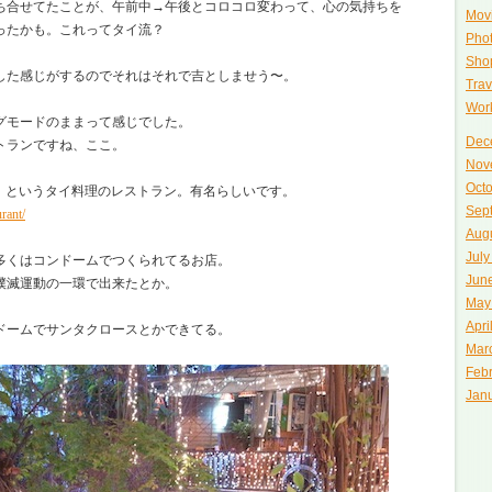
ち合せてたことが、午前中→午後とコロコロ変わって、心の気持ちを
Movi
ったかも。これってタイ流？
Phot
Shop
した感じがするのでそれはそれで吉としませう〜。
Trav
Work
グモードのままって感じでした。
Dec
トランですね、ここ。
Nov
Oct
ondoms」というタイ料理のレストラン。有名らしいです。
Sep
rant/
Aug
July
多くはコンドームでつくられてるお店。
Jun
撲滅運動の一環で出来たとか。
May
Apri
ドームでサンタクロースとかできてる。
Mar
Feb
Jan