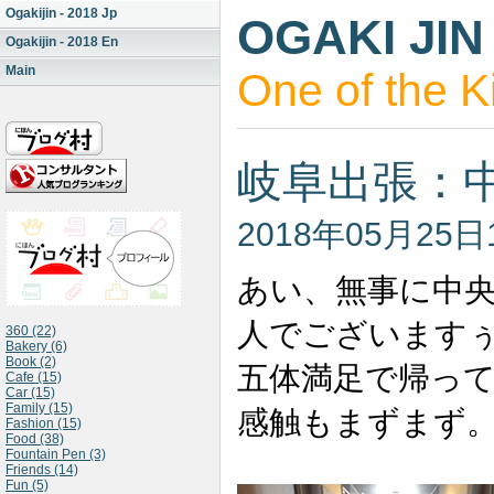
Ogakijin - 2018 Jp
OGAKI JIN
Ogakijin - 2018 En
Main
One of the K
岐阜出張：
2018年05月25日
あい、無事に中
人でございます
360 (22)
Bakery (6)
Book (2)
五体満足で帰っ
Cafe (15)
Car (15)
Family (15)
感触もまずまず
Fashion (15)
Food (38)
Fountain Pen (3)
Friends (14)
Fun (5)