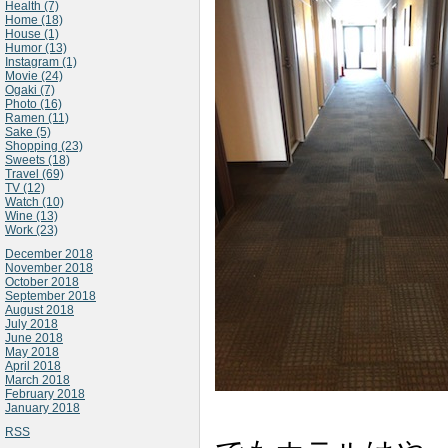
Health (7)
Home (18)
House (1)
Humor (13)
Instagram (1)
Movie (24)
Ogaki (7)
Photo (16)
Ramen (11)
Sake (5)
Shopping (23)
Sweets (18)
Travel (69)
TV (12)
Watch (10)
Wine (13)
Work (23)
December 2018
November 2018
October 2018
September 2018
August 2018
July 2018
June 2018
May 2018
April 2018
March 2018
February 2018
January 2018
RSS